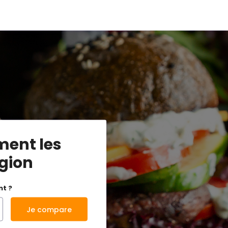
ment les
égion
nt ?
Je compare