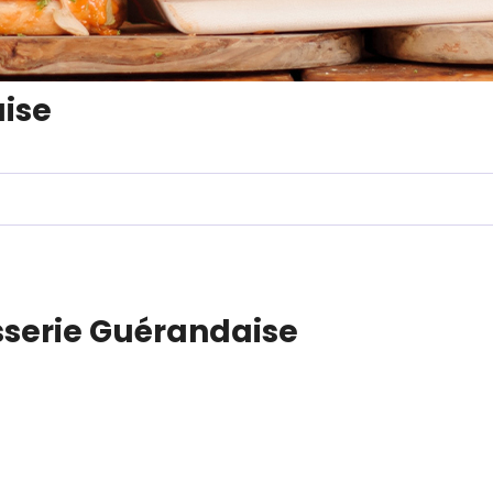
aise
isserie Guérandaise