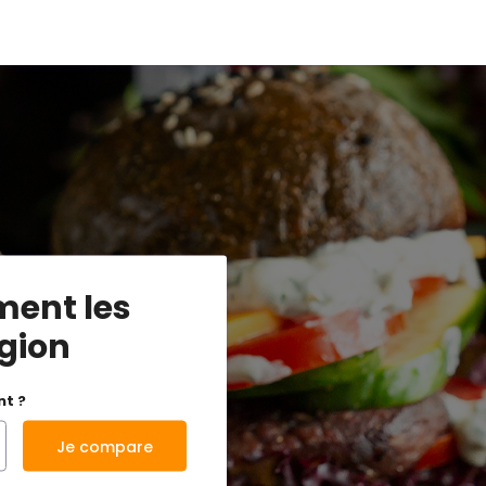
ment les
égion
nt ?
Je compare