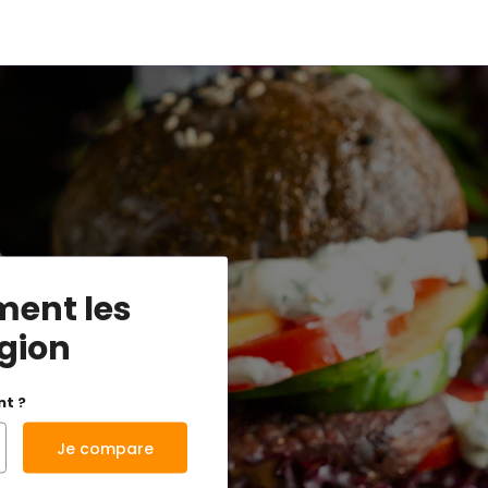
ment les
égion
nt ?
Je compare