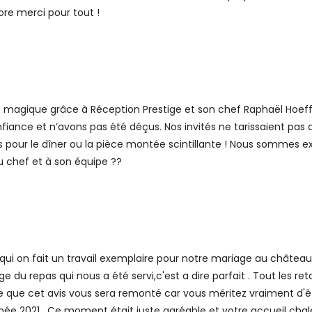
re merci pour tout !
agique grâce à Réception Prestige et son chef Raphaël Hoefferl
iance et n’avons pas été déçus. Nos invités ne tarissaient pas d’é
vis pour le dîner ou la pièce montée scintillante ! Nous sommes 
u chef et à son équipe ??
qui on fait un travail exemplaire pour notre mariage au château de
ge du repas qui nous a été servi,c'est a dire parfait . Tout les re
re que cet avis vous sera remonté car vous méritez vraiment d'ê
ée 2021 . Ce moment était juste agréable et votre accueil chale