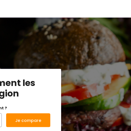
ment les
égion
nt ?
Je compare